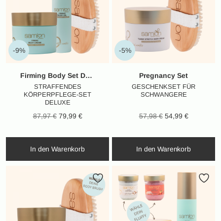
-9%
-5%
Firming Body Set Deluxe
Pregnancy Set
STRAFFENDES
GESCHENKSET FÜR
KÖRPERPFLEGE-SET
SCHWANGERE
DELUXE
Ursprünglicher
Aktueller
Ursprünglicher
Aktueller
87,97
€
79,99
€
57,98
€
54,99
€
Preis war:
Preis ist:
Preis war:
Preis ist:
87,97 €
79,99 €.
57,98 €
54,99 €.
In den Warenkorb
In den Warenkorb