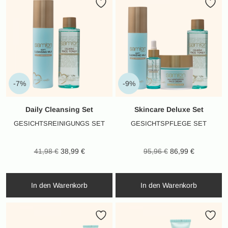
-7%
-9%
Daily Cleansing Set
Skincare Deluxe Set
GESICHTSREINIGUNGS SET
GESICHTSPFLEGE SET
Ursprünglicher
Aktueller
Ursprünglicher
Aktueller
41,98
€
38,99
€
95,96
€
86,99
€
Preis war:
Preis ist:
Preis war:
Preis ist:
41,98 €
38,99 €.
95,96 €
86,99 €.
In den Warenkorb
In den Warenkorb