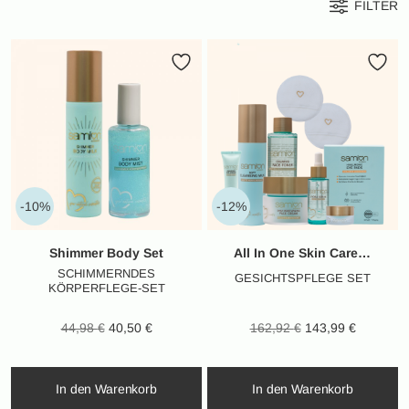
FILTER
-10%
-12%
Shimmer Body Set
All In One Skin Care Set
SCHIMMERNDES
GESICHTSPFLEGE SET
KÖRPERFLEGE-SET
Ursprünglicher
Aktueller
Ursprünglicher
Aktueller
44,98
€
40,50
€
162,92
€
143,99
€
Preis war:
Preis ist:
Preis war:
Preis ist:
44,98 €
40,50 €.
162,92 €
143,99 €
In den Warenkorb
In den Warenkorb