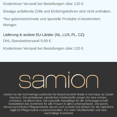
Kostenloser Versand bei Bestellungen über 120 €.
Etwaige anfallende Zölle und Einfuhrgebühren sind nicht enthalten.
*Nur gekennzeichnete und spezielle Produkte in bestimmten
Mengen
Lieferung in andere EU-Länder (NL, LUX, PL, CZ):
DHL-Standardversand 9,99 €.
Kostenloser Versand bei Bestellungen über 120 €.
samion ist die hochwertige authentische Naturkosmetik Made in Germany by Sarah
Harrison. Die enthaltenen natürlichen Inhaltsstoffe sorgen für eine reinere,
schönere, straffere Haut. Die spezielle Hautpflege für die Schwangerschaft
komplettiert das Sortiment für alle Frauen in allen Lebensphasen. Die puren,
tierversuchsfreien Pflegeprodukte lassen sich schnell und einfach für die natürliche
tägliche Pflegeroutine zusammenstellen. Für mehr Wohlbefinden und eine
nachhaltige Schönheit