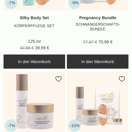
-7%
-9%
Silky Body Set
Pregnancy Bundle
SCHWANGERSCHAFTS-
KÖRPERPFLEGE SET
BUNDLE
125 ml
Ursprünglicher
Aktueller
77,97
€
70,99
€
Ursprünglicher
Aktueller
42,98
€
39,99
€
Preis war:
Preis ist:
Preis war:
Preis ist:
77,97 €
70,99 €.
In den Warenkorb
In den Warenkorb
42,98 €
39,99 €.
-7%
-10%