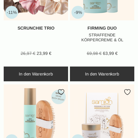
-11%
-9%
SCRUNCHIE TRIO
FIRMING DUO
STRAFFENDE
KÖRPERCREME & ÖL
Ursprünglicher
Aktueller
Ursprünglicher
Aktueller
26,97
€
23,99
€
69,98
€
63,99
€
Preis war:
Preis ist:
Preis war:
Preis ist:
26,97 €
23,99 €.
69,98 €
63,99 €.
In den Warenkorb
In den Warenkorb