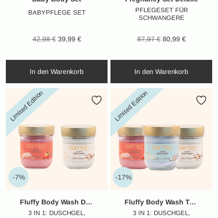
PFLEGESET FÜR
BABYPFLEGE SET
SCHWANGERE
Ursprünglicher
Aktueller
Ursprünglicher
Aktueller
42,98
€
39,99
€
87,97
€
80,99
€
Preis war:
Preis ist:
Preis war:
Preis ist:
42,98 €
39,99 €.
87,97 €
80,99 €.
In den Warenkorb
In den Warenkorb
Limited Edition
Limited Edition
-7%
-17%
Fluffy Body Wash Duo / Winter Edition
Fluffy Body Wash Trio – Winter Edition
3 IN 1: DUSCHGEL,
3 IN 1: DUSCHGEL,