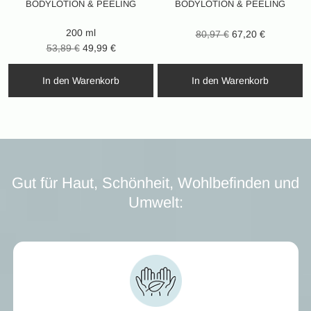
BODYLOTION & PEELING
BODYLOTION & PEELING
200 ml
Ursprünglicher
Aktueller
80,97
€
67,20
€
Ursprünglicher
Aktueller
53,89
€
49,99
€
Preis war:
Preis ist:
Preis war:
Preis ist:
80,97 €
67,20 €.
In den Warenkorb
In den Warenkorb
53,89 €
49,99 €.
Gut für Haut, Schönheit, Wohlbefinden und
Umwelt: