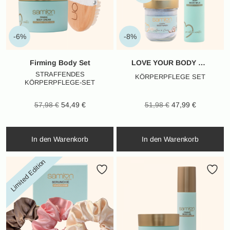
-6%
-8%
Firming Body Set
LOVE YOUR BODY SET
STRAFFENDES
KÖRPERPFLEGE SET
KÖRPERPFLEGE-SET
Ursprünglicher
Aktueller
Ursprünglicher
Aktueller
57,98
€
54,49
€
51,98
€
47,99
€
Preis war:
Preis ist:
Preis war:
Preis ist:
57,98 €
54,49 €.
51,98 €
47,99 €.
In den Warenkorb
In den Warenkorb
Limited Edition