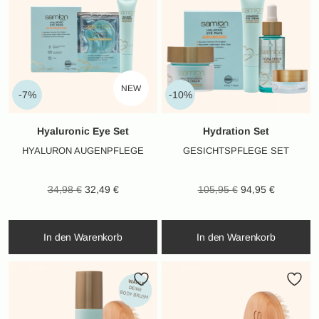
NEW
-7%
-10%
Hyaluronic Eye Set
Hydration Set
HYALURON AUGENPFLEGE
GESICHTSPFLEGE SET
Ursprünglicher
Aktueller
Ursprünglicher
Aktueller
34,98
€
32,49
€
105,95
€
94,95
€
Preis war:
Preis ist:
Preis war:
Preis ist:
34,98 €
32,49 €.
105,95 €
94,95 €.
In den Warenkorb
In den Warenkorb