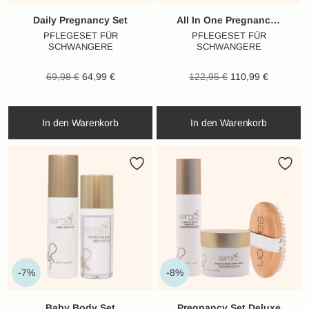
Daily Pregnancy Set
All In One Pregnancy Set
PFLEGESET FÜR
PFLEGESET FÜR
SCHWANGERE
SCHWANGERE
Ursprünglicher
Aktueller
Ursprünglicher
Aktueller
69,98
€
64,99
€
122,95
€
110,99
€
Preis war:
Preis ist:
Preis war:
Preis ist:
69,98 €
64,99 €.
122,95 €
110,99 €.
In den Warenkorb
In den Warenkorb
-7%
-8%
Baby Body Set
Pregnancy Set Deluxe