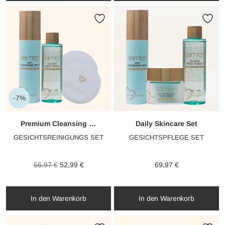
-7%
Premium Cleansing Set
Daily Skincare Set
GESICHTSREINIGUNGS SET
GESICHTSPFLEGE SET
Ursprünglicher
Aktueller
56,97
€
52,99
€
69,97
€
Preis war:
Preis ist:
56,97 €
52,99 €.
In den Warenkorb
In den Warenkorb