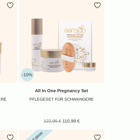
,99 €.
39,99 €.
-10%
All In One Pregnancy Set
ERE
PFLEGESET FÜR SCHWANGERE
her Preis
tueller
Ursprünglicher Preis
Aktueller
122,95
€
110,99
€
,98 €
eis ist:
war: 122,95 €
Preis ist:
,99 €.
110,99 €.