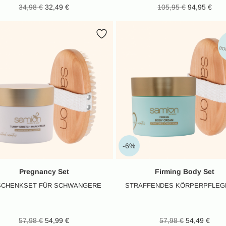
Ursprünglicher Preis
Aktueller
Ursprünglic
Ak
34,98
€
32,49
€
105,95
€
94,95
€
war: 34,98 €
Preis ist:
war: 105
Pr
32,49 €.
9
-6%
Pregnancy Set
Firming Body Set
SCHENKSET FÜR SCHWANGERE
STRAFFENDES KÖRPERPFLEG
Ursprünglicher Preis
Aktueller
Ursprünglic
Ak
57,98
€
54,99
€
57,98
€
54,49
€