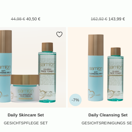
Ursprünglicher Preis
Aktueller
Ursprünglic
A
44,98
€
40,50
€
162,92
€
143,99
€
war: 44,98 €
Preis ist:
war: 162
Pr
40,50 €.
14
-7%
Daily Skincare Set
Daily Cleansing Set
GESICHTSPFLEGE SET
GESICHTSREINIGUNGS SE