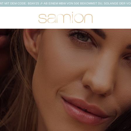
NT MIT DEM CODE: BDAY25 🎉 AB EINEM MBW VON 50€ BEKOMMST DU, SOLANGE DER V