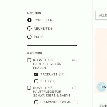
Sortieren
ALL
TOPSELLER
NEUHEITEN
PREIS
Sortiment
KOSMETIK &
(
43
)
HAUTPFLEGE FÜR
FRAUEN
PRODUKTE
(
17
)
SETS
(
14
)
-10%
KOSMETIK &
(
13
)
HAUTPFLEGE FÜR
SCHWANGERE & BABYS
SCHWANGERSCHAFT
(
5
)
SCH