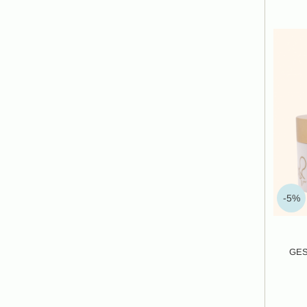
-5%
GE