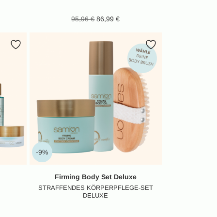
her Preis
tueller
Ursprünglicher Preis
Aktueller
95,96
€
86,99
€
,98 €
eis ist:
war: 95,96 €
Preis ist:
,99 €.
86,99 €.
-9%
Firming Body Set Deluxe
STRAFFENDES KÖRPERPFLEGE-SET
DELUXE