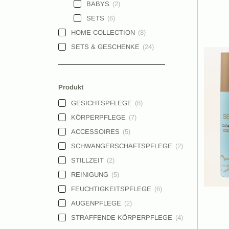
BABYS
(
2
)
SETS
(
6
)
HOME COLLECTION
(
8
)
SETS & GESCHENKE
(
24
)
Produkt
GESICHTSPFLEGE
(
8
)
KÖRPERPFLEGE
(
7
)
ACCESSOIRES
(
5
)
SCHWANGERSCHAFTSPFLEGE
(
2
)
STILLZEIT
(
2
)
REINIGUNG
(
5
)
FEUCHTIGKEITSPFLEGE
(
6
)
AUGENPFLEGE
(
2
)
STRAFFENDE KÖRPERPFLEGE
(
4
)