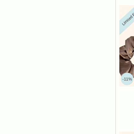
Limited 
-11%