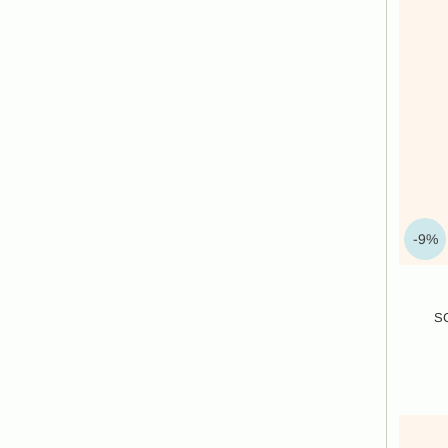
-9%
S