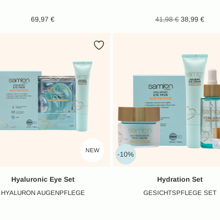
Ursprünglic
Ak
69,97
€
41,98
€
38,99
€
war: 41
Pr
38
NEW
-10%
Hyaluronic Eye Set
Hydration Set
HYALURON AUGENPFLEGE
GESICHTSPFLEGE SET