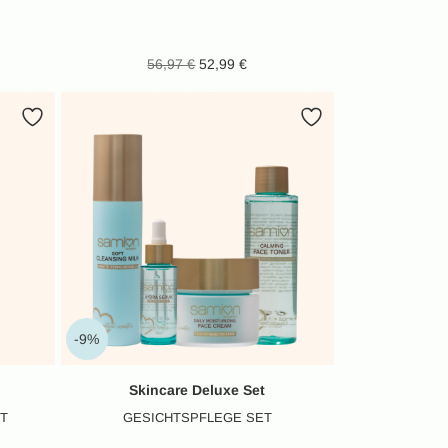
her Preis
ktueller
Ursprünglicher Preis
Aktueller
56,97
€
52,99
€
,92 €
eis ist:
war: 56,97 €
Preis ist:
3,99 €.
52,99 €.
-9%
Skincare Deluxe Set
T
GESICHTSPFLEGE SET