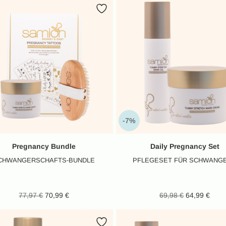
23,99 €.
63
-7%
Pregnancy Bundle
Daily Pregnancy Set
CHWANGERSCHAFTS-BUNDLE
PFLEGESET FÜR SCHWANG
Ursprünglicher Preis
Aktueller
Ursprünglic
Ak
77,97
€
70,99
€
69,98
€
64,99
€
war: 77,97 €
Preis ist:
war: 69
Pr
70,99 €.
64