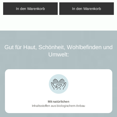
In den Warenkorb
In den Warenkorb
Gut für Haut, Schönheit, Wohlbefinden und
Umwelt:
Mit natürlichen
Mit natürlichen
Inhaltsstoffen aus biologischem Anbau
Inhaltsstoffen aus biologischem Anbau