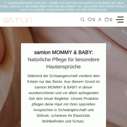
🎉 SAMION BIRTHDAY SPECIAL: SPARE 25% AUF DAS GESAMTE SORTIMENT MIT DEM
CODE: BDAY25 🎉 AB EINEM MBW VON 50€ BEKOMMST DU, SOLANGE DER VORAT REICHT,
DAS HYALURONIC SUNSCREEN SPRAY ON TOP GRATIS DAZU
Zum
0
0
Inhalt
springen
samion MOMMY & BABY:
Natürliche Pflege für besondere
Hautansprüche
Während der Schwangerschaft verdient dein
Körper nur das Beste. Aus diesem Grund ist
samion MOMMY & BABY in dieser
wunderschönen und vor allem aufregenden
Zeit dein treuer Begleiter. Unsere Produkte
pflegen deine Haut mit ihren speziellen
Ansprüchen in Schwangerschaft und
Stillzeit, schenken ihr Elastizität,
Wohlbefinden und Schutz.