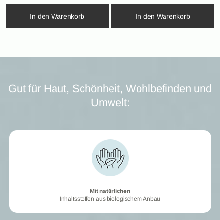
In den Warenkorb
In den Warenkorb
Gut für Haut, Schönheit, Wohlbefinden und
Umwelt:
Mit natürlichen
Mit natürlichen
Inhaltsstoffen aus biologischem Anbau
Inhaltsstoffen aus biologischem Anbau