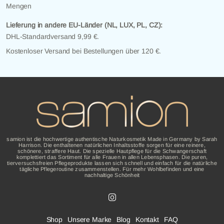
Mengen
Lieferung in andere EU-Länder (NL, LUX, PL, CZ):
DHL-Standardversand 9,99 €.
Kostenloser Versand bei Bestellungen über 120 €.
samion ist die hochwertige authentische Naturkosmetik Made in Germany by Sarah
Harrison. Die enthaltenen natürlichen Inhaltsstoffe sorgen für eine reinere,
schönere, straffere Haut. Die spezielle Hautpflege für die Schwangerschaft
komplettiert das Sortiment für alle Frauen in allen Lebensphasen. Die puren,
tierversuchsfreien Pflegeprodukte lassen sich schnell und einfach für die natürliche
tägliche Pflegeroutine zusammenstellen. Für mehr Wohlbefinden und eine
nachhaltige Schönheit
Shop
Unsere Marke
Blog
Kontakt
FAQ