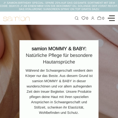
🎉 SAMION BIRTHDAY SPECIAL: SPARE 25% AUF DAS GESAMTE SORTIMENT MIT DEM
CODE: BDAY25 🎉 AB EINEM MBW VON 50€ BEKOMMST DU, SOLANGE DER VORAT REICHT,
DAS HYALURONIC SUNSCREEN SPRAY ON TOP GRATIS DAZU
Zum
0
0
Inhalt
springen
samion MOMMY & BABY:
Natürliche Pflege für besondere
Hautansprüche
Während der Schwangerschaft verdient dein
Körper nur das Beste. Aus diesem Grund ist
samion MOMMY & BABY in dieser
wunderschönen und vor allem aufregenden
Zeit dein treuer Begleiter. Unsere Produkte
pflegen deine Haut mit ihren speziellen
Ansprüchen in Schwangerschaft und
Stillzeit, schenken ihr Elastizität,
Wohlbefinden und Schutz.