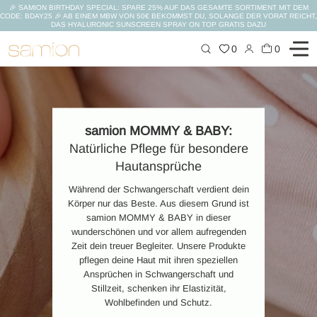
🎉 SAMION BIRTHDAY SPECIAL: SPARE 25% AUF DAS GESAMTE SORTIMENT MIT DEM
CODE: BDAY25 🎉 AB EINEM MBW VON 50€ BEKOMMST DU, SOLANGE DER VORAT REICHT,
DAS HYALURONIC SUNSCREEN SPRAY ON TOP GRATIS DAZU
Zum
0
0
Inhalt
springen
samion MOMMY & BABY:
Natürliche Pflege für besondere
Hautansprüche
Während der Schwangerschaft verdient dein
Körper nur das Beste. Aus diesem Grund ist
samion MOMMY & BABY in dieser
wunderschönen und vor allem aufregenden
Zeit dein treuer Begleiter. Unsere Produkte
pflegen deine Haut mit ihren speziellen
Ansprüchen in Schwangerschaft und
Stillzeit, schenken ihr Elastizität,
Wohlbefinden und Schutz.