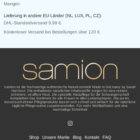
Mengen
Lieferung in andere EU-Länder (NL, LUX, PL, CZ):
DHL-Standardversand 9,99 €.
Kostenloser Versand bei Bestellungen über 120 €.
samion ist die hochwertige authentische Naturkosmetik Made in Germany by Sarah
Harrison. Die enthaltenen natürlichen Inhaltsstoffe sorgen für eine reinere,
schönere, straffere Haut. Die spezielle Hautpflege für die Schwangerschaft
komplettiert das Sortiment für alle Frauen in allen Lebensphasen. Die puren,
tierversuchsfreien Pflegeprodukte lassen sich schnell und einfach für die natürliche
tägliche Pflegeroutine zusammenstellen. Für mehr Wohlbefinden und eine
nachhaltige Schönheit
Shop
Unsere Marke
Blog
Kontakt
FAQ