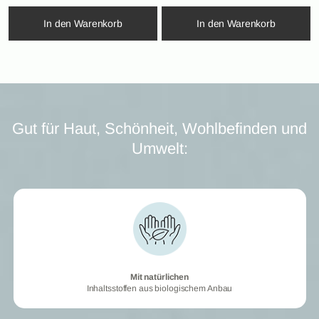
In den Warenkorb
In den Warenkorb
Gut für Haut, Schönheit, Wohlbefinden und
Umwelt:
Mit natürlichen
Mit natürlichen
Inhaltsstoffen aus biologischem Anbau
Inhaltsstoffen aus biologischem Anbau