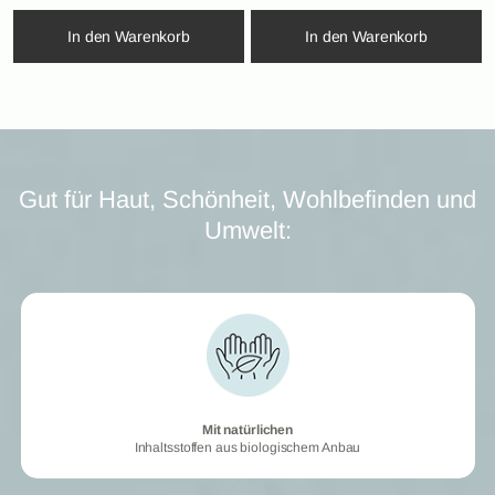
In den Warenkorb
In den Warenkorb
Gut für Haut, Schönheit, Wohlbefinden und
Umwelt:
Mit natürlichen
Mit natürlichen
Inhaltsstoffen aus biologischem Anbau
Inhaltsstoffen aus biologischem Anbau