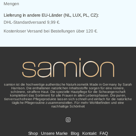
Mengen
Lieferung in andere EU-Länder (NL, LUX, PL, CZ):
DHL-Standardversand 9,99 €.
Kostenloser Versand bei Bestellungen über 120 €.
samion ist die hochwertige authentische Naturkosmetik Made in Germany by Sarah
Harrison. Die enthaltenen natürlichen Inhaltsstoffe sorgen für eine reinere,
schönere, straffere Haut. Die spezielle Hautpflege für die Schwangerschaft
komplettiert das Sortiment für alle Frauen in allen Lebensphasen. Die puren,
tierversuchsfreien Pflegeprodukte lassen sich schnell und einfach für die natürliche
tägliche Pflegeroutine zusammenstellen. Für mehr Wohlbefinden und eine
nachhaltige Schönheit
Shop
Unsere Marke
Blog
Kontakt
FAQ