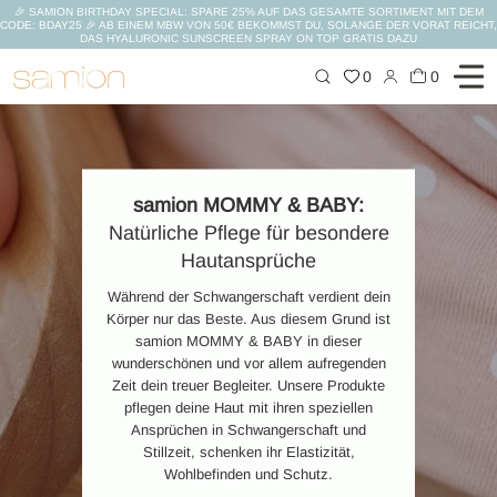
🎉 SAMION BIRTHDAY SPECIAL: SPARE 25% AUF DAS GESAMTE SORTIMENT MIT DEM
CODE: BDAY25 🎉 AB EINEM MBW VON 50€ BEKOMMST DU, SOLANGE DER VORAT REICHT,
DAS HYALURONIC SUNSCREEN SPRAY ON TOP GRATIS DAZU
Zum
0
0
Inhalt
springen
samion MOMMY & BABY:
Natürliche Pflege für besondere
Hautansprüche
Während der Schwangerschaft verdient dein
Körper nur das Beste. Aus diesem Grund ist
samion MOMMY & BABY in dieser
wunderschönen und vor allem aufregenden
Zeit dein treuer Begleiter. Unsere Produkte
pflegen deine Haut mit ihren speziellen
Ansprüchen in Schwangerschaft und
Stillzeit, schenken ihr Elastizität,
Wohlbefinden und Schutz.