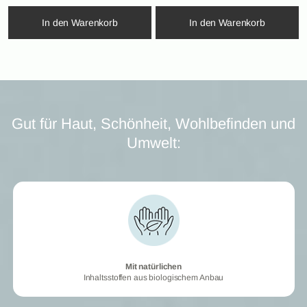
In den Warenkorb
In den Warenkorb
Gut für Haut, Schönheit, Wohlbefinden und
Umwelt:
Mit natürlichen
Mit natürlichen
Inhaltsstoffen aus biologischem Anbau
Inhaltsstoffen aus biologischem Anbau