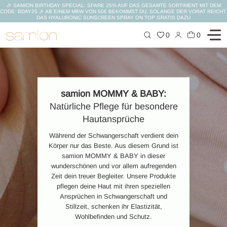
🎉 SAMION BIRTHDAY SPECIAL: SPARE 25% AUF DAS GESAMTE SORTIMENT MIT DEM
CODE: BDAY25 🎉 AB EINEM MBW VON 50€ BEKOMMST DU, SOLANGE DER VORAT REICHT,
DAS HYALURONIC SUNSCREEN SPRAY ON TOP GRATIS DAZU
Zum
0
0
Inhalt
springen
samion MOMMY & BABY:
Natürliche Pflege für besondere
Hautansprüche
Während der Schwangerschaft verdient dein
Körper nur das Beste. Aus diesem Grund ist
samion MOMMY & BABY in dieser
wunderschönen und vor allem aufregenden
Zeit dein treuer Begleiter. Unsere Produkte
pflegen deine Haut mit ihren speziellen
Ansprüchen in Schwangerschaft und
Stillzeit, schenken ihr Elastizität,
Wohlbefinden und Schutz.