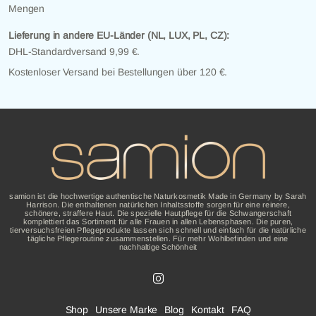
Mengen
Lieferung in andere EU-Länder (NL, LUX, PL, CZ):
DHL-Standardversand 9,99 €.
Kostenloser Versand bei Bestellungen über 120 €.
samion ist die hochwertige authentische Naturkosmetik Made in Germany by Sarah
Harrison. Die enthaltenen natürlichen Inhaltsstoffe sorgen für eine reinere,
schönere, straffere Haut. Die spezielle Hautpflege für die Schwangerschaft
komplettiert das Sortiment für alle Frauen in allen Lebensphasen. Die puren,
tierversuchsfreien Pflegeprodukte lassen sich schnell und einfach für die natürliche
tägliche Pflegeroutine zusammenstellen. Für mehr Wohlbefinden und eine
nachhaltige Schönheit
Shop
Unsere Marke
Blog
Kontakt
FAQ