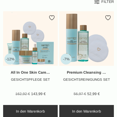
FILTER
-12%
-7%
All In One Skin Care Set
Premium Cleansing Set
GESICHTSPFLEGE SET
GESICHTSREINIGUNGS SET
Ursprünglicher
Aktueller
Ursprünglicher
Aktueller
162,92
€
143,99
€
56,97
€
52,99
€
Preis war:
Preis ist:
Preis war:
Preis ist:
162,92 €
143,99 €.
56,97 €
52,99 €.
In den Warenkorb
In den Warenkorb