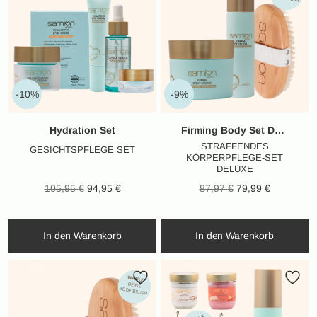
-10%
-9%
Hydration Set
Firming Body Set Deluxe
STRAFFENDES
GESICHTSPFLEGE SET
KÖRPERPFLEGE-SET
DELUXE
Ursprünglicher
Aktueller
Ursprünglicher
Aktueller
105,95
€
94,95
€
87,97
€
79,99
€
Preis war:
Preis ist:
Preis war:
Preis ist:
105,95 €
94,95 €.
87,97 €
79,99 €.
In den Warenkorb
In den Warenkorb