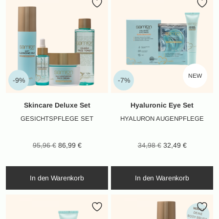
NEW
-9%
-7%
Skincare Deluxe Set
Hyaluronic Eye Set
GESICHTSPFLEGE SET
HYALURON AUGENPFLEGE
Ursprünglicher
Aktueller
Ursprünglicher
Aktueller
95,96
€
86,99
€
34,98
€
32,49
€
Preis war:
Preis ist:
Preis war:
Preis ist:
95,96 €
86,99 €.
34,98 €
32,49 €.
In den Warenkorb
In den Warenkorb