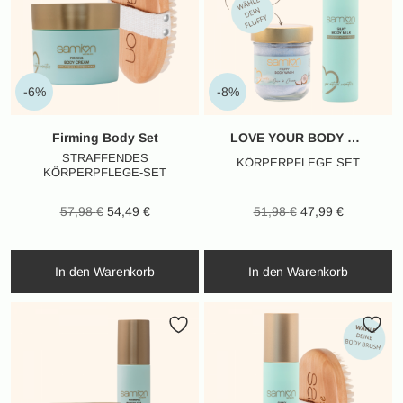
-6%
-8%
Firming Body Set
LOVE YOUR BODY SET
STRAFFENDES
KÖRPERPFLEGE SET
KÖRPERPFLEGE-SET
Ursprünglicher
Aktueller
Ursprünglicher
Aktueller
57,98
€
54,49
€
51,98
€
47,99
€
Preis war:
Preis ist:
Preis war:
Preis ist:
57,98 €
54,49 €.
51,98 €
47,99 €.
In den Warenkorb
In den Warenkorb