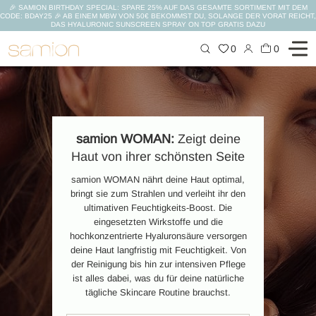
🎉 SAMION BIRTHDAY SPECIAL: SPARE 25% AUF DAS GESAMTE SORTIMENT MIT DEM
CODE: BDAY25 🎉 AB EINEM MBW VON 50€ BEKOMMST DU, SOLANGE DER VORAT REICHT,
DAS HYALURONIC SUNSCREEN SPRAY ON TOP GRATIS DAZU
Zum
0
0
Inhalt
springen
samion WOMAN:
Zeigt deine
Haut
von ihrer schönsten
Seite
samion WOMAN nährt deine Haut optimal,
bringt sie zum Strahlen und verleiht ihr den
ultimativen Feuchtigkeits-Boost. Die
eingesetzten Wirkstoffe und die
hochkonzentrierte Hyaluronsäure versorgen
deine Haut langfristig mit Feuchtigkeit. Von
der Reinigung bis hin zur intensiven Pflege
ist alles dabei, was du für deine natürliche
tägliche Skincare Routine brauchst.