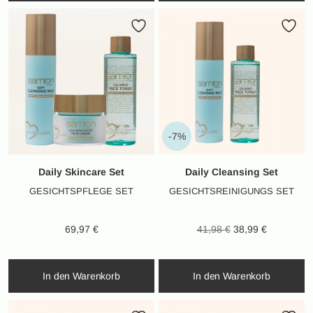
-7%
Daily Skincare Set
Daily Cleansing Set
GESICHTSPFLEGE SET
GESICHTSREINIGUNGS SET
Ursprünglicher
Aktueller
69,97
€
41,98
€
38,99
€
Preis war:
Preis ist:
41,98 €
38,99 €.
In den Warenkorb
In den Warenkorb