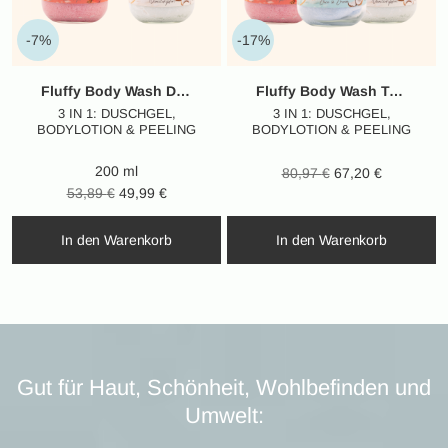
-7%
-17%
Fluffy Body Wash Duo / Winter Edition
Fluffy Body Wash Trio – Winter Edition
3 IN 1: DUSCHGEL,
3 IN 1: DUSCHGEL,
BODYLOTION & PEELING
BODYLOTION & PEELING
200 ml
Ursprünglicher
Aktueller
80,97
€
67,20
€
Ursprünglicher
Aktueller
53,89
€
49,99
€
Preis war:
Preis ist:
Preis war:
Preis ist:
80,97 €
67,20 €.
In den Warenkorb
In den Warenkorb
53,89 €
49,99 €.
Gut für Haut, Schönheit, Wohlbefinden und
Umwelt: