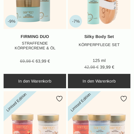
-9%
-7%
FIRMING DUO
Silky Body Set
STRAFFENDE
KÖRPERPFLEGE SET
KÖRPERCREME & ÖL
125 ml
Ursprünglicher
Aktueller
69,98
€
63,99
€
Ursprünglicher
Aktueller
42,98
€
39,99
€
Preis war:
Preis ist:
Preis war:
Preis ist:
69,98 €
63,99 €.
In den Warenkorb
In den Warenkorb
42,98 €
39,99 €.
Limited Edition
Limited Edition