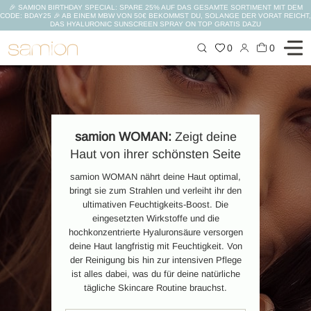
🎉 SAMION BIRTHDAY SPECIAL: SPARE 25% AUF DAS GESAMTE SORTIMENT MIT DEM
CODE: BDAY25 🎉 AB EINEM MBW VON 50€ BEKOMMST DU, SOLANGE DER VORAT REICHT,
DAS HYALURONIC SUNSCREEN SPRAY ON TOP GRATIS DAZU
Zum
0
0
Inhalt
springen
samion WOMAN:
Zeigt deine
Haut
von ihrer schönsten
Seite
samion WOMAN nährt deine Haut optimal,
bringt sie zum Strahlen und verleiht ihr den
ultimativen Feuchtigkeits-Boost. Die
eingesetzten Wirkstoffe und die
hochkonzentrierte Hyaluronsäure versorgen
deine Haut langfristig mit Feuchtigkeit. Von
der Reinigung bis hin zur intensiven Pflege
ist alles dabei, was du für deine natürliche
tägliche Skincare Routine brauchst.