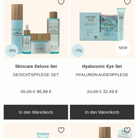
NEW
-9%
-7%
Skincare Deluxe Set
Hyaluronic Eye Set
GESICHTSPFLEGE SET
HYALURON AUGENPFLEGE
Ursprünglicher
Aktueller
Ursprünglicher
Aktueller
95,96
€
86,99
€
34,98
€
32,49
€
Preis war:
Preis ist:
Preis war:
Preis ist:
95,96 €
86,99 €.
34,98 €
32,49 €.
In den Warenkorb
In den Warenkorb