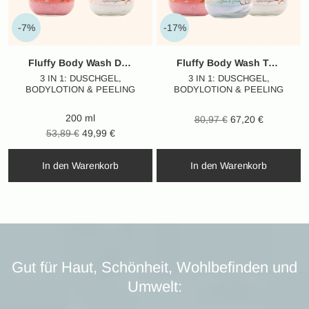
-7%
-17%
Fluffy Body Wash Duo / Winter Edition
Fluffy Body Wash Trio – Winter Edition
3 IN 1: DUSCHGEL,
3 IN 1: DUSCHGEL,
BODYLOTION & PEELING
BODYLOTION & PEELING
200 ml
Ursprünglicher
Aktueller
80,97
€
67,20
€
Ursprünglicher
Aktueller
53,89
€
49,99
€
Preis war:
Preis ist:
Preis war:
Preis ist:
80,97 €
67,20 €.
In den Warenkorb
In den Warenkorb
53,89 €
49,99 €.
Gut für Haut, Schönheit, Wohlbefinden und
Umwelt: