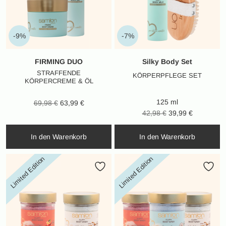
-9%
-7%
FIRMING DUO
Silky Body Set
STRAFFENDE
KÖRPERPFLEGE SET
KÖRPERCREME & ÖL
125 ml
Ursprünglicher
Aktueller
69,98
€
63,99
€
Ursprünglicher
Aktueller
42,98
€
39,99
€
Preis war:
Preis ist:
Preis war:
Preis ist:
69,98 €
63,99 €.
In den Warenkorb
In den Warenkorb
42,98 €
39,99 €.
Limited Edition
Limited Edition