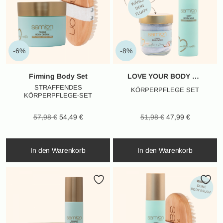
-6%
-8%
Firming Body Set
LOVE YOUR BODY SET
STRAFFENDES
KÖRPERPFLEGE SET
KÖRPERPFLEGE-SET
Ursprünglicher
Aktueller
Ursprünglicher
Aktueller
57,98
€
54,49
€
51,98
€
47,99
€
Preis war:
Preis ist:
Preis war:
Preis ist:
57,98 €
54,49 €.
51,98 €
47,99 €.
In den Warenkorb
In den Warenkorb