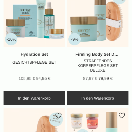
-10%
-9%
Hydration Set
Firming Body Set Deluxe
STRAFFENDES
GESICHTSPFLEGE SET
KÖRPERPFLEGE-SET
DELUXE
Ursprünglicher
Aktueller
Ursprünglicher
Aktueller
105,95
€
94,95
€
87,97
€
79,99
€
Preis war:
Preis ist:
Preis war:
Preis ist:
105,95 €
94,95 €.
87,97 €
79,99 €.
In den Warenkorb
In den Warenkorb