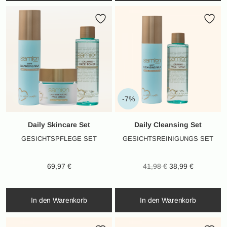
-7%
Daily Skincare Set
Daily Cleansing Set
GESICHTSPFLEGE SET
GESICHTSREINIGUNGS SET
Ursprünglicher
Aktueller
69,97
€
41,98
€
38,99
€
Preis war:
Preis ist:
41,98 €
38,99 €.
In den Warenkorb
In den Warenkorb