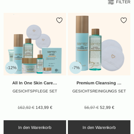
FILTER
-12%
-7%
All In One Skin Care Set
Premium Cleansing Set
GESICHTSPFLEGE SET
GESICHTSREINIGUNGS SET
Ursprünglicher
Aktueller
Ursprünglicher
Aktueller
162,92
€
143,99
€
56,97
€
52,99
€
Preis war:
Preis ist:
Preis war:
Preis ist:
162,92 €
143,99 €.
56,97 €
52,99 €.
In den Warenkorb
In den Warenkorb