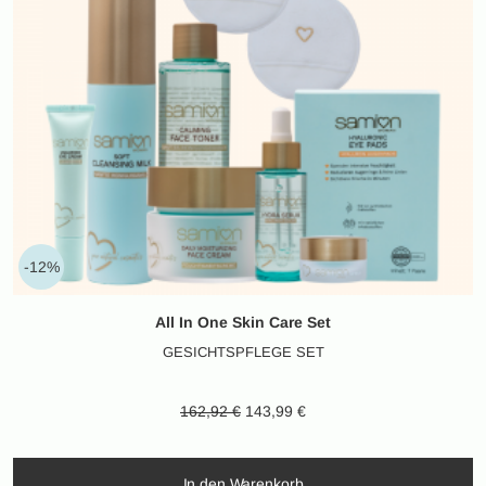
-12%
All In One Skin Care Set
GESICHTSPFLEGE SET
 €
Ursprünglicher Preis war:
Aktueller Preis ist:
162,92
€
143,99
€
162,92 €
143,99 €.
In den Warenkorb