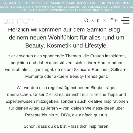
🎉 SAMION BIRTHDAY SPECIAL: SPARE 25% AUF DAS GESAMTE SORTIMENT MIT DEM
CODE: BDAY25 🎉 AB EINEM MBW VON 50€ BEKOMMST DU, SOLANGE DER VORAT REICHT,
DAS HYALURONIC SUNSCREEN SPRAY ON TOP GRATIS DAZU
Zum
0
0
Inhalt
Herzlich willkommen auf dem Samion Blog –
springen
deinem neuen Wohlfühlort für alles rund um
Beauty, Kosmetik und Lifestyle.
Hier erwarten dich spannende Themen, die Frauen inspirieren,
begleiten und dabei unterstützen, sich in ihrer Haut rundum
wohlzufühlen – ganz egal, ob es um Skincare-Routinen, Selfcare-
Momente oder aktuelle Beauty-Trends geht.
Wir werden dich regelmäßig mit neuen Blogbeiträgen
überraschen. Unser Ziel ist es, dir nicht nur hilfreiche Tipps und
Expertenwissen mitzugeben, sondern auch kreative Inspirationen
für deinen Alltag zu liefern – von kleinen Wellness-Ideen über
Rezepte bis hin zu DIYs, die einfach gut tun.
Schön, dass du da bist – lass dich inspirieren!