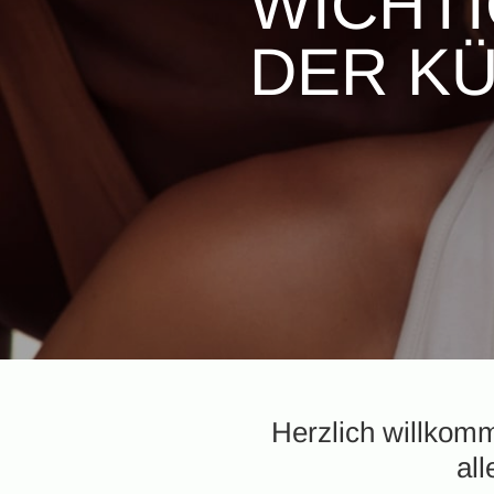
WICHTI
DER K
Herzlich willkom
al