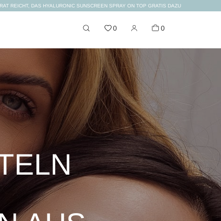
ORAT REICHT, DAS HYALURONIC SUNSCREEN SPRAY ON TOP GRATIS DAZU
0
0
TTELN