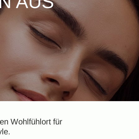
N AUS
n Wohlfühlort für
le.